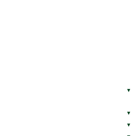
▾
▾
▾