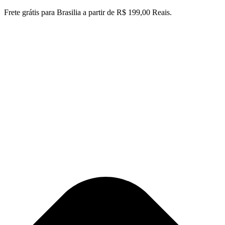
Ir
Frete grátis para Brasilia a partir de R$ 199,00 Reais.
para
o
conteúdo