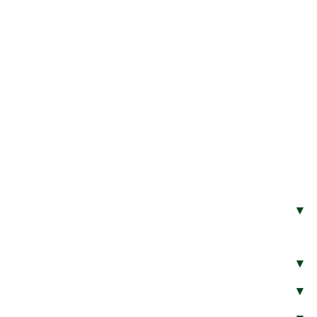
▾
▾
▾