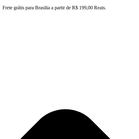
Ir
Frete grátis para Brasilia a partir de R$ 199,00 Reais.
para
o
conteúdo