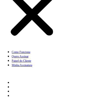
Como Funciona
Quero Assinar
Painel do Cliente
Minha Assinatura
Links Rápidos
Perguntas Frequentes
Termos e Condições
Política de Troca
Regras de Frete