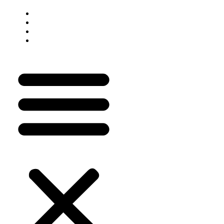
Como Funciona
Quero ser Prescritor
Login do Prescritor
Painel do Prescritor