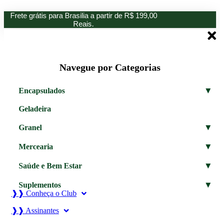
Ir
Frete grátis para Brasilia a partir de R$ 199,00
para
Reais.
o
conteúdo
Navegue por Categorias
▾
Encapsulados
Geladeira
▾
Granel
▾
Mercearia
▾
Saúde e Bem Estar
▾
Suplementos
❱❱ Conheça o Club
❱❱ Assinantes