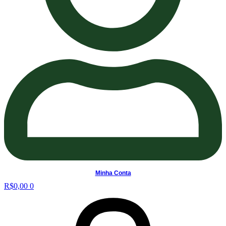
Minha Conta
R$
0,00
0