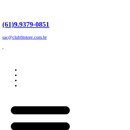
Dúvidas?
Entre em contato
(61)9.9379-0851
sac@clubfitstore.com.br
,
Influencer
Como Funciona
Quero ser Influencer
Login do Influencer
Painel do Influencer