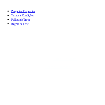
Perguntas Frequentes
Termos e Condições
Política de Troca
Regras de Frete
Qnb 12 lote 37 loja 04 – Taguatinga – Brasilia – DF,
Brasil CEP.: 70.670-501, CNPJ: 44.350.978/0003-10
Todos os Direitos Reservados.
Club Fit Store.
Desenvolvimento ©
Sisweb Sistemas
.