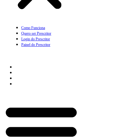
Como Funciona
Quero ser Prescritor
Login do Prescritor
Painel do Prescritor
Empresas
Como Funciona
Quero ser parceiro Empresarial
Login com Empresa
Painel da Empresa