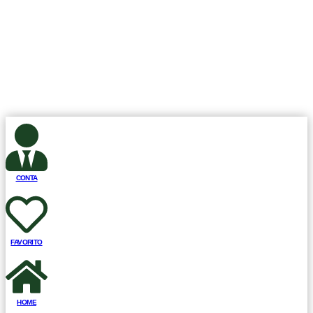
CLSW 101 BLOCO A EN 40 LOJA 28, Brasília, DF, Brasil CEP.:
70.670-501, Todos os Direitos Reservados.
Club Fit Store.
Desenvolvimento ©
Sisweb Sistemas
.
CONTA
FAVORITO
HOME