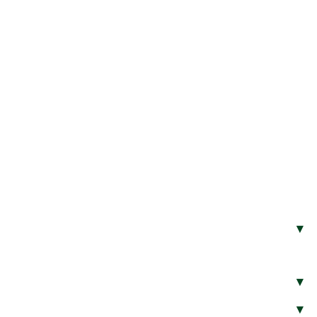
▾
▾
▾