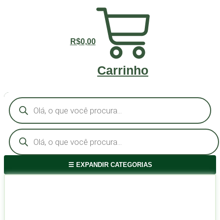
R$
0,00
Carrinho
Assinar o Clube
Pesquisar
produtos
Pesquisar
produtos
☰ EXPANDIR CATEGORIAS