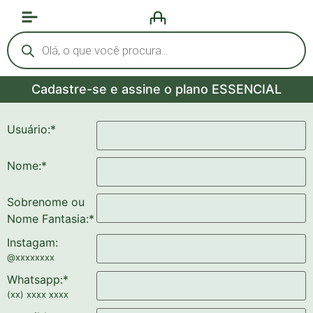
Cadastre-se e assine o plano ESSENCIAL
Usuário:
*
Nome:
*
Sobrenome ou
Nome Fantasia:
*
Instagam:
@xxxxxxxx
Whatsapp:
*
(xx) xxxx xxxx