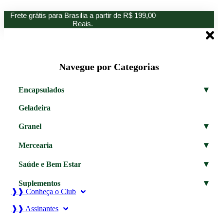
Ir
Frete grátis para Brasilia a partir de R$ 199,00
para
Reais.
o
conteúdo
Navegue por Categorias
▾
Encapsulados
Geladeira
▾
Granel
▾
Mercearia
▾
Saúde e Bem Estar
▾
Suplementos
❱❱ Conheça o Club
❱❱ Assinantes