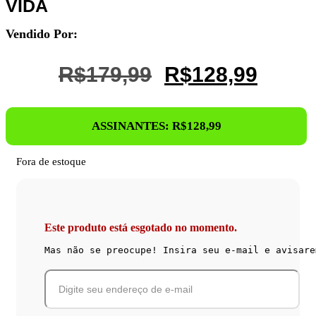
VIDA
Vendido Por:
O
O
R$
179,99
R$
128,99
Preço
Preço
Original
Atual
ASSINANTES:
R$
128,99
Era:
É:
R$179,99.
R$128
Fora de estoque
Este produto está esgotado no momento.
Mas não se preocupe! Insira seu e-mail e avisare