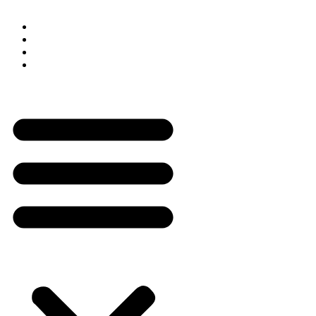
Cliente
Como Funciona
Quero Assinar
Painel do Cliente
Minha Assinatura