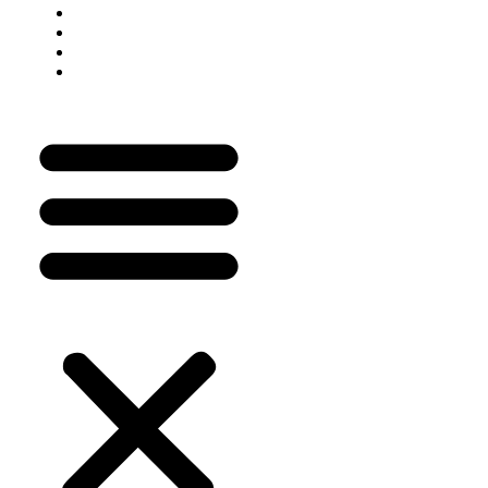
Como Funciona
Quero ser Prescritor
Login do Prescritor
Painel do Prescritor