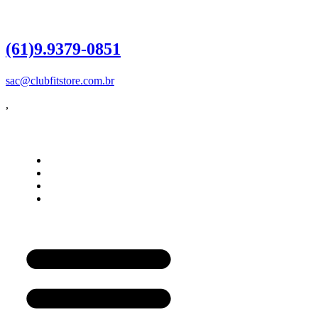
Dúvidas?
Entre em contato
(61)9.9379-0851
sac@clubfitstore.com.br
,
Influencer
Como Funciona
Quero ser Influencer
Login do Influencer
Painel do Influencer