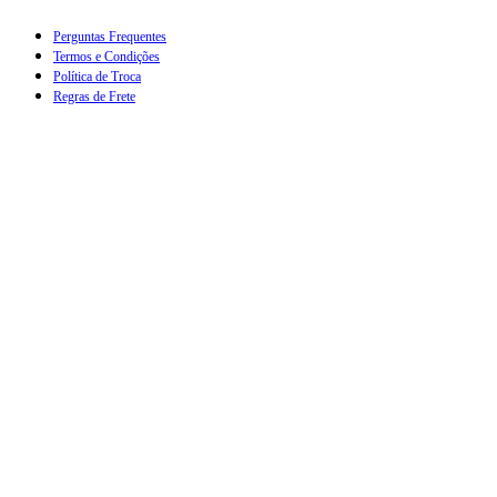
Perguntas Frequentes
Termos e Condições
Política de Troca
Regras de Frete
Qnb 12 lote 37 loja 04 – Taguatinga – Brasilia – DF,
Brasil CEP.: 70.670-501, CNPJ: 44.350.978/0003-10
Todos os Direitos Reservados.
Club Fit Store.
Desenvolvimento ©
Sisweb Sistemas
.