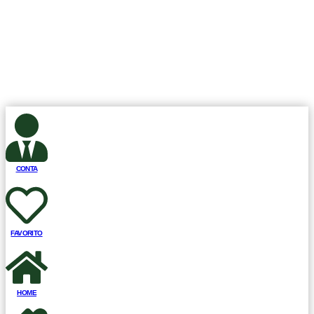
CLSW 101 BLOCO A EN 40 LOJA 28, Brasília, DF, Brasil CEP.:
70.670-501, Todos os Direitos Reservados.
Club Fit Store.
Desenvolvimento ©
Sisweb Sistemas
.
CONTA
FAVORITO
HOME