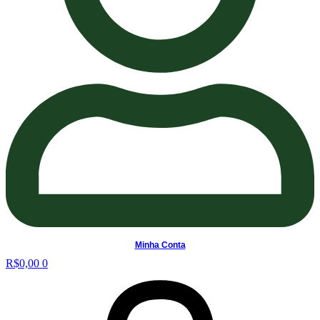
Minha Conta
R$
0,00
0