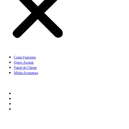
Como Funciona
Quero Assinar
Painel do Cliente
Minha Assinatura
Links Rápidos
Perguntas Frequentes
Termos e Condições
Política de Troca
Regras de Frete