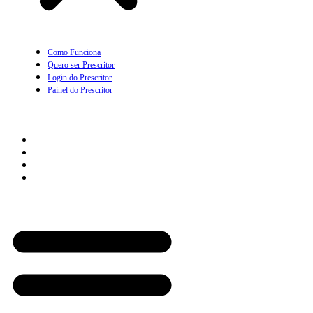
Como Funciona
Quero ser Prescritor
Login do Prescritor
Painel do Prescritor
Empresas
Como Funciona
Quero ser parceiro Empresarial
Login com Empresa
Painel da Empresa