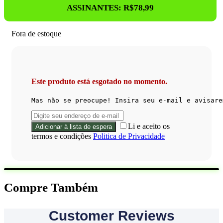
Original
Atual
ASSINANTES:
R$
78,99
Era:
É:
R$109,99.
R$78,9
Fora de estoque
Este produto está esgotado no momento.
Mas não se preocupe! Insira seu e-mail e avisare
Li e aceito os
termos e condições
Politica de Privacidade
Compre Também
Customer Reviews