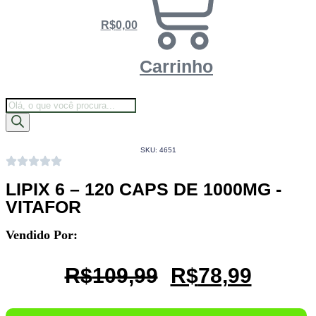
R$
0,00
Carrinho
Pesquisar
Assinar o Clube
produtos
SKU: 4651
LIPIX 6 – 120 CAPS DE 1000MG -
VITAFOR
Vendido Por:
O
O
R$
109,99
R$
78,99
Preço
Preço