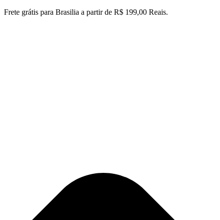
Ir
Frete grátis para Brasilia a partir de R$ 199,00 Reais.
para
o
conteúdo