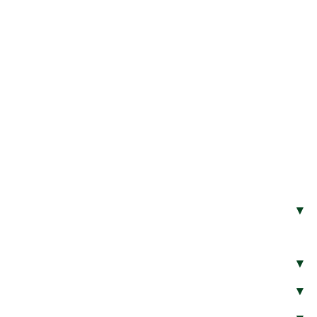
▾
▾
▾