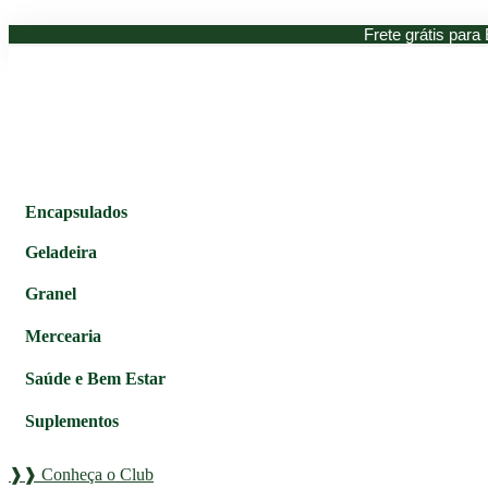
Ir
Frete grátis para 
para
o
conteúdo
Encapsulados
Geladeira
Granel
Mercearia
Saúde e Bem Estar
Suplementos
❱❱ Conheça o Club