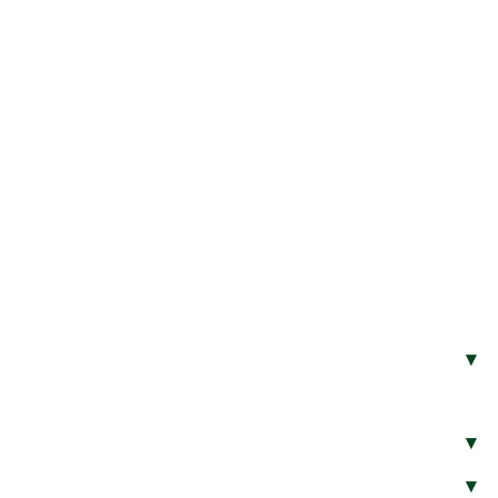
▾
▾
▾