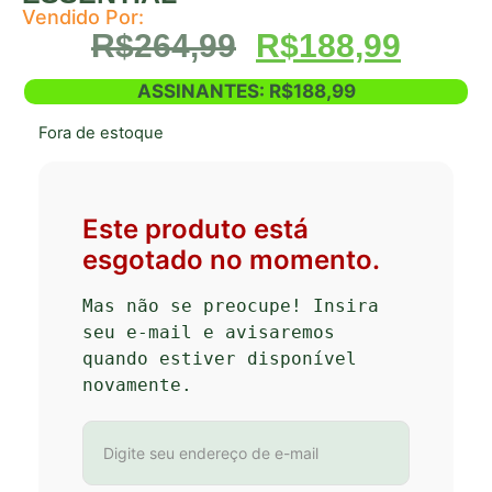
Vendido Por:
R$
264,99
R$
188,99
ASSINANTES:
R$
188,99
Fora de estoque
Este produto está
esgotado no momento.
Mas não se preocupe! Insira 
seu e-mail e avisaremos 
quando estiver disponível 
novamente.