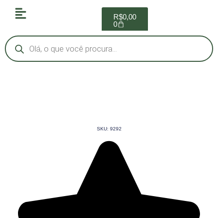
R$
0,00
0
SKU: 9292