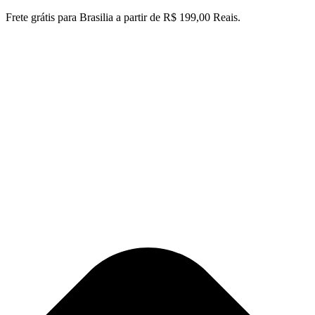
Ir
Frete grátis para Brasilia a partir de R$ 199,00 Reais.
para
o
conteúdo