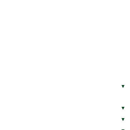
▾
▾
▾