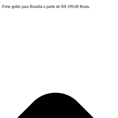
Ir
Frete grátis para Brasilia a partir de R$ 199,00 Reais.
para
o
conteúdo