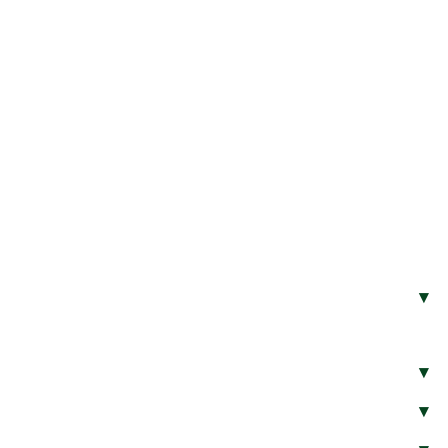
▾
▾
▾