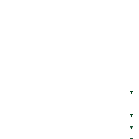
▾
▾
▾