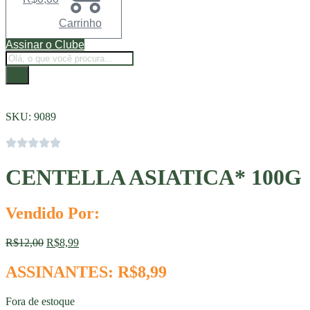
Carrinho
Assinar o Clube
Pesquisar
produtos
SKU: 9089
CENTELLA ASIATICA* 100G
Vendido Por:
O
O
R$
12,00
R$
8,99
preço
preço
original
atual
ASSINANTES:
R$
8,99
era:
é:
R$12,00.
R$8,99.
Fora de estoque