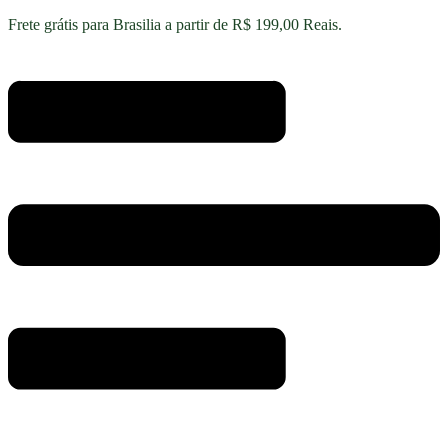
Ir
Frete grátis para Brasilia a partir de R$ 199,00 Reais.
para
o
conteúdo