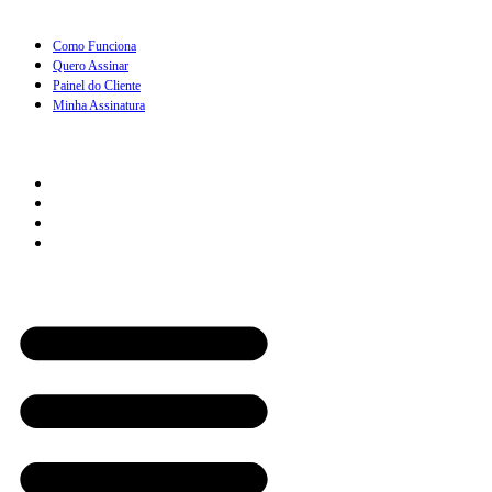
Como Funciona
Quero Assinar
Painel do Cliente
Minha Assinatura
Links Rápidos
Perguntas Frequentes
Termos e Condições
Política de Troca
Regras de Frete