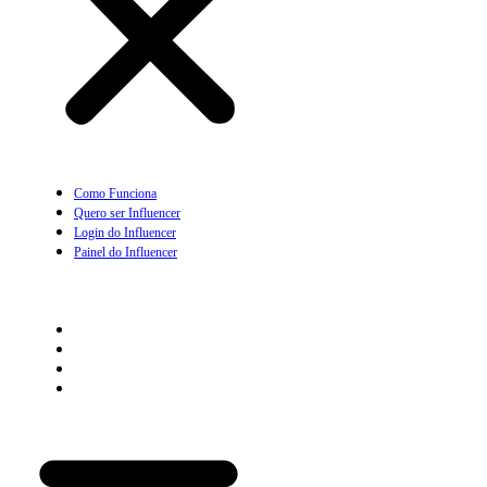
Como Funciona
Quero ser Influencer
Login do Influencer
Painel do Influencer
Prescritor
Como Funciona
Quero ser Prescritor
Login do Prescritor
Painel do Prescritor