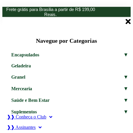
Ir
Frete grátis para Brasilia a partir de R$ 199,00
para
Reais.
o
conteúdo
Navegue por Categorias
▾
Encapsulados
Geladeira
▾
Granel
▾
Mercearia
▾
Saúde e Bem Estar
▾
Suplementos
❱❱ Conheça o Club
❱❱ Assinantes