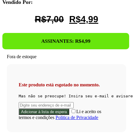
Vendido Por:
O
O
R$
7,00
R$
4,99
Preço
Preço
Original
Atual
ASSINANTES:
R$
4,99
Era:
É:
R$7,00.
R$4,99.
Fora de estoque
Este produto está esgotado no momento.
Mas não se preocupe! Insira seu e-mail e avisare
Li e aceito os
termos e condições
Politica de Privacidade