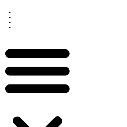
Empresas
Como Funciona
Quero ser parceiro Empresarial
Login com Empresa
Painel da Empresa