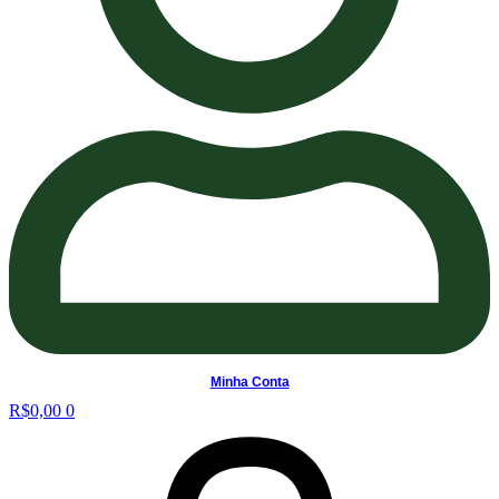
Minha Conta
R$
0,00
0