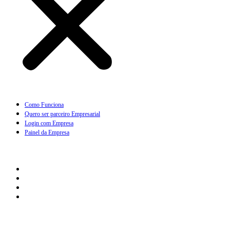
Como Funciona
Quero ser parceiro Empresarial
Login com Empresa
Painel da Empresa
Cliente
Como Funciona
Quero Assinar
Painel do Cliente
Minha Assinatura