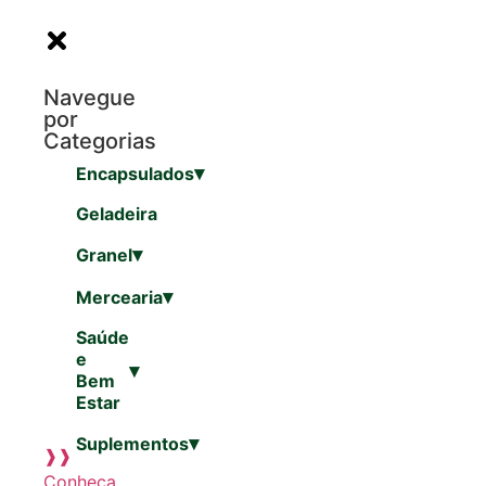
Navegue
por
Categorias
▾
Encapsulados
Geladeira
▾
Granel
▾
Mercearia
Saúde
e
▾
Bem
Estar
▾
Suplementos
❱❱
Conheça