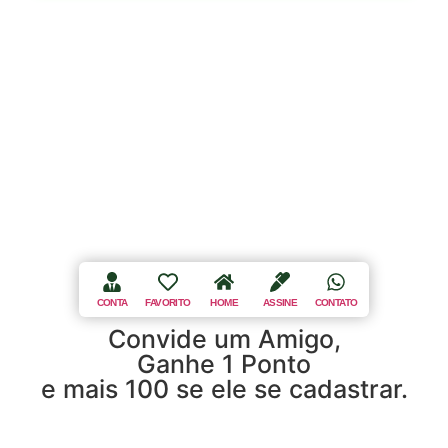
CLSW 101 BLOCO A EN 40 LOJA 28, Brasília, DF, Brasil
CEP.: 70.670-501, Todos os Direitos Reservados.
Club Fit
Store.
Desenvolvimento ©
Sisweb Sistemas
.
CONTA
FAVORITO
HOME
ASSINE
CONTATO
Convide um Amigo,
Ganhe 1 Ponto
e mais 100 se ele se cadastrar.