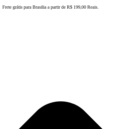
Ir
Frete grátis para Brasilia a partir de R$ 199,00 Reais.
para
o
conteúdo