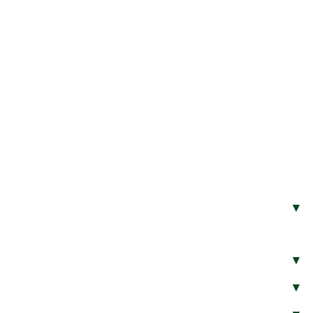
▾
▾
▾