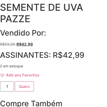
SEMENTE DE UVA
PAZZE
Vendido Por:
O
O
R$
59,99
R$
42,99
preço
preço
ASSINANTES:
R$
42,99
original
atual
era:
é:
2 em estoque
R$59,99.
R$42,99.
Add aos Favoritos
OLEO
Quero
250ML
DE
SEMENTE
DE
Compre Também
UVA
PAZZE