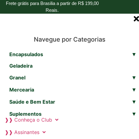
Ir
Frete grátis para Brasilia a partir de R$ 199,00
Reais.
para
o
conteúdo
Navegue por Categorias
▾
Encapsulados
Geladeira
▾
Granel
▾
Mercearia
▾
Saúde e Bem Estar
▾
Suplementos
❱❱ Conheça o Club
❱❱ Assinantes