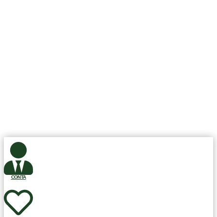
CLSW 101 BLOCO A EN 40 LOJA 28, Brasília, DF, Brasil CEP.:
70.670-501, Todos os Direitos Reservados.
Club Fit Store.
Desenvolvimento ©
Sisweb Sistemas
.
CONTA