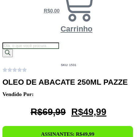
R$
0,00
Carrinho
Pesquisar
Assinar o Clube
produtos
SKU: 1531
OLEO DE ABACATE 250ML PAZZE
Vendido Por:
O
O
R$
69,99
R$
49,99
Preço
Preço
Original
Atual
ASSINANTES:
R$
49,99