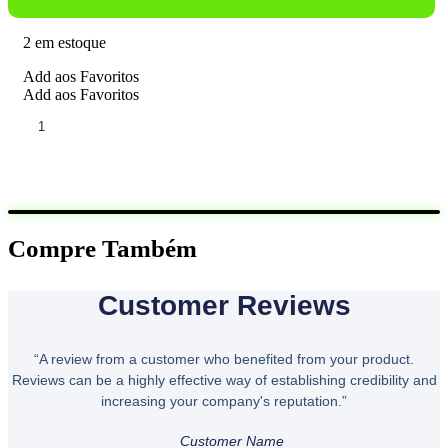
Era:
É:
R$69,99.
R$49,9
2 em estoque
Add aos Favoritos
Add aos Favoritos
OLEO
DE
ABACATE
250ML
Quero
PAZZE
quantidade
Compre Também
Customer Reviews
“A review from a customer who benefited from your product.
Reviews can be a highly effective way of establishing credibility and
increasing your company's reputation.”
Customer Name