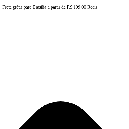
Ir
Frete grátis para Brasilia a partir de R$ 199,00 Reais.
para
o
conteúdo