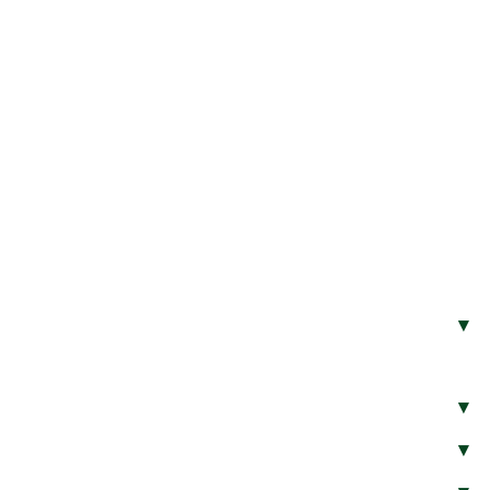
▾
▾
▾