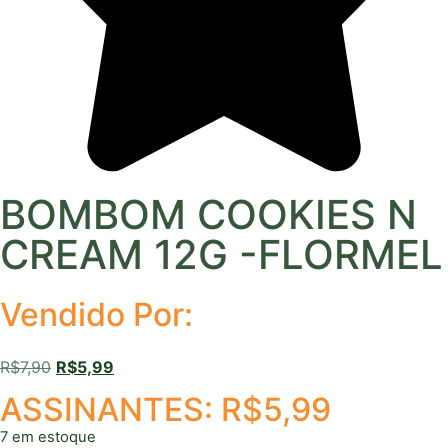
BOMBOM COOKIES N
CREAM 12G -FLORMEL
Vendido Por:
R$
7,90
R$
5,99
ASSINANTES:
R$
5,99
7 em estoque