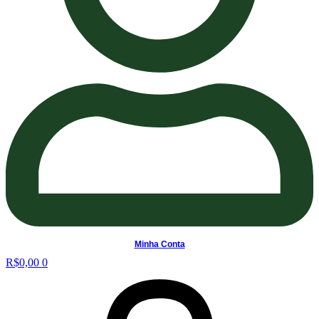
Minha Conta
R$
0,00
0