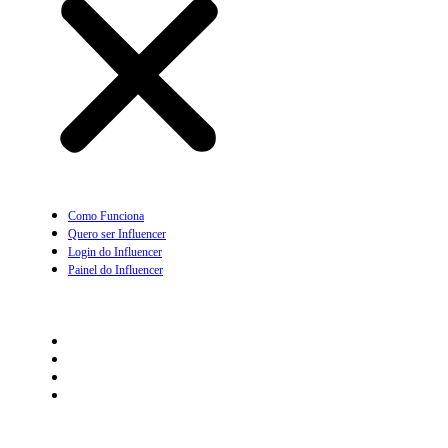
Como Funciona
Quero ser Influencer
Login do Influencer
Painel do Influencer
Prescritor
Como Funciona
Quero ser Prescritor
Login do Prescritor
Painel do Prescritor