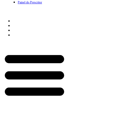
Painel do Prescritor
Empresas
Como Funciona
Quero ser parceiro Empresarial
Login com Empresa
Painel da Empresa