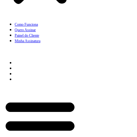
Como Funciona
Quero Assinar
Painel do Cliente
Minha Assinatura
Links Rápidos
Perguntas Frequentes
Termos e Condições
Política de Troca
Regras de Frete