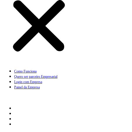
Como Funciona
Quero ser parceiro Empresarial
Login com Empresa
Painel da Empresa
Cliente
Como Funciona
Quero Assinar
Painel do Cliente
Minha Assinatura