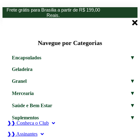
Ir
Frete grátis para Brasilia a partir de R$ 199,00
para
Reais.
o
conteúdo
Navegue por Categorias
▾
Encapsulados
Geladeira
▾
Granel
▾
Mercearia
▾
Saúde e Bem Estar
▾
Suplementos
❱❱ Conheça o Club
❱❱ Assinantes