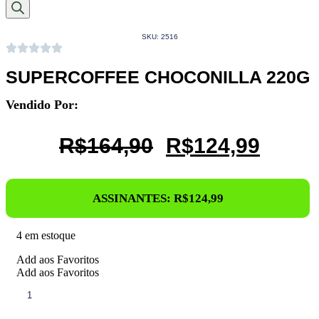
produtos
SKU: 2516
SUPERCOFFEE CHOCONILLA 220G
Vendido Por:
O
O
R$
164,90
R$
124,99
Preço
Preço
Original
Atual
ASSINANTES:
R$
124,99
Era:
É:
R$164,90.
R$124
4 em estoque
Add aos Favoritos
Add aos Favoritos
SUPERCOFFEE
CHOCONILLA
220G