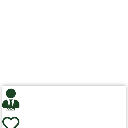
CLSW 101 BLOCO A EN 40 LOJA 28, Brasília, DF, Brasil CEP.:
70.670-501, Todos os Direitos Reservados.
Club Fit Store.
Desenvolvimento ©
Sisweb Sistemas
.
CONTA