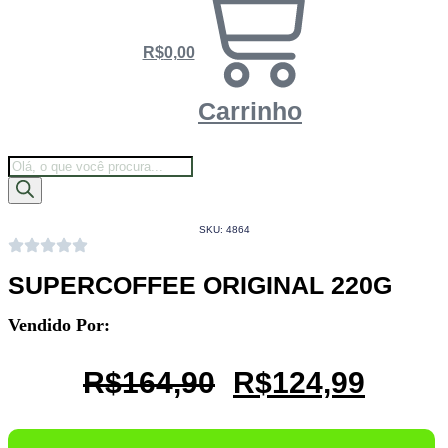
R$
0,00
Carrinho
Pesquisar
Assinar o Clube
produtos
SKU: 4864
SUPERCOFFEE ORIGINAL 220G
Vendido Por:
O
O
R$
164,90
R$
124,99
Preço
Preço
Original
Atual