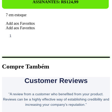
ASSINANTES:
R$
124,99
Era:
É:
R$164,90.
R$124
7 em estoque
Add aos Favoritos
Add aos Favoritos
SUPERCOFFEE
ORIGINAL
220G
quantidade
Quero
Compre Também
Customer Reviews
“A review from a customer who benefited from your product.
Reviews can be a highly effective way of establishing credibility and
increasing your company's reputation.”