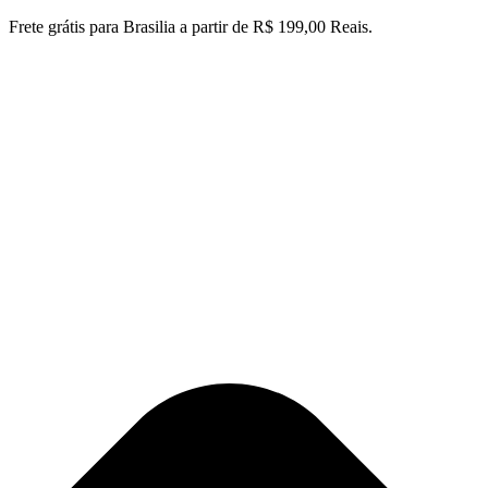
Ir
Frete grátis para Brasilia a partir de R$ 199,00 Reais.
para
o
conteúdo