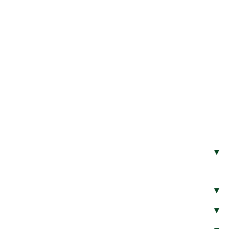
▾
▾
▾