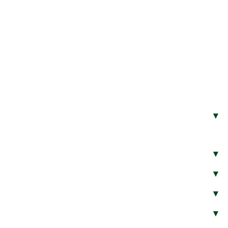
▾
▾
▾
▾
▾