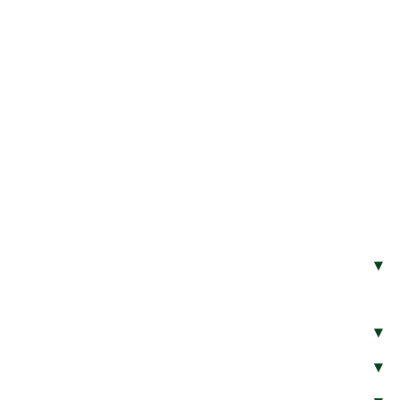
▾
▾
▾