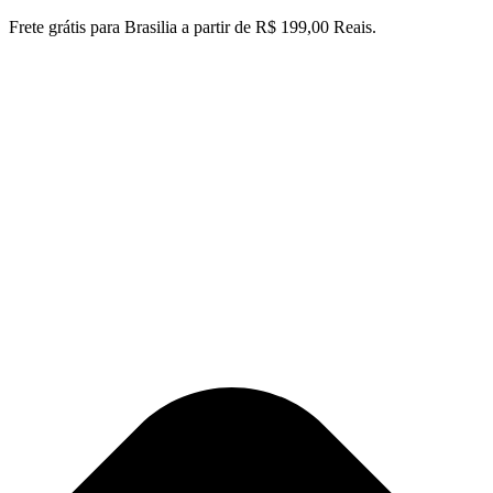
Ir
Frete grátis para Brasilia a partir de R$ 199,00 Reais.
para
o
conteúdo