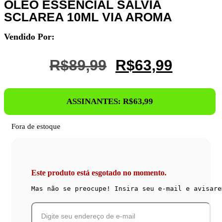
ÓLEO ESSENCIAL SÁLVIA
SCLAREA 10ML VIA AROMA
Vendido Por:
O
O
R$
89,99
R$
63,99
Preço
Preço
Original
Atual
ASSINANTES:
R$
63,99
Era:
É:
R$89,99.
R$63,9
Fora de estoque
Este produto está esgotado no momento.
Mas não se preocupe! Insira seu e-mail e avisare