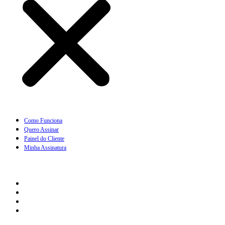
Como Funciona
Quero Assinar
Painel do Cliente
Minha Assinatura
Links Rápidos
Perguntas Frequentes
Termos e Condições
Política de Troca
Regras de Frete