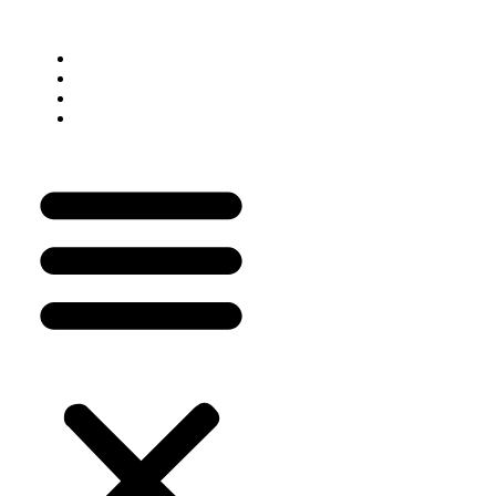
Prescritor
Como Funciona
Quero ser Prescritor
Login do Prescritor
Painel do Prescritor