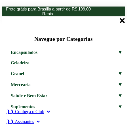
Ir
Frete grátis para Brasilia a partir de R$ 199,00
para
Reais.
o
conteúdo
Navegue por Categorias
▾
Encapsulados
Geladeira
▾
Granel
▾
Mercearia
▾
Saúde e Bem Estar
▾
Suplementos
❱❱ Conheça o Club
❱❱ Assinantes