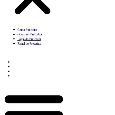
Como Funciona
Quero ser Prescritor
Login do Prescritor
Painel do Prescritor
Empresas
Como Funciona
Quero ser parceiro Empresarial
Login com Empresa
Painel da Empresa