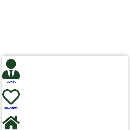
CLSW 101 BLOCO A EN 40 LOJA 28, Brasília, DF, Brasil CEP.:
70.670-501, Todos os Direitos Reservados.
Club Fit Store.
Desenvolvimento ©
Sisweb Sistemas
.
CONTA
FAVORITO