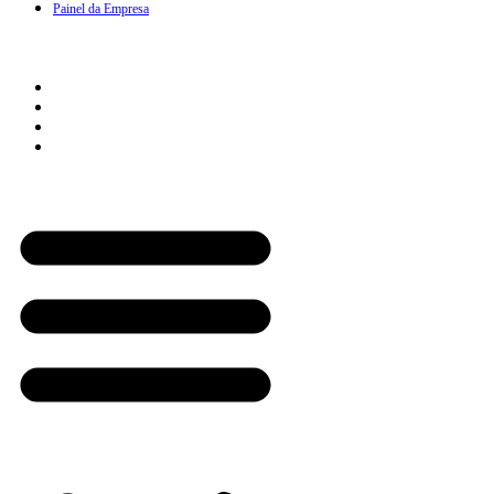
Painel da Empresa
Cliente
Como Funciona
Quero Assinar
Painel do Cliente
Minha Assinatura