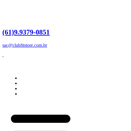
Dúvidas?
Entre em contato
(61)9.9379-0851
sac@clubfitstore.com.br
,
Influencer
Como Funciona
Quero ser Influencer
Login do Influencer
Painel do Influencer