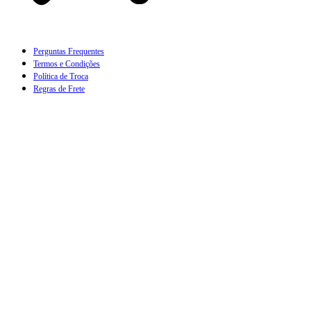
Perguntas Frequentes
Termos e Condições
Política de Troca
Regras de Frete
Qnb 12 lote 37 loja 04 – Taguatinga – Brasilia – DF,
Brasil CEP.: 70.670-501, CNPJ: 44.350.978/0003-10
Todos os Direitos Reservados.
Club Fit Store.
Desenvolvimento ©
Sisweb Sistemas
.