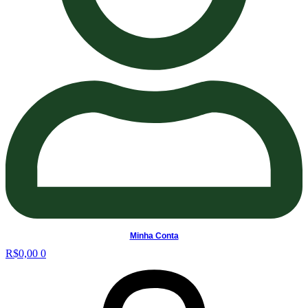
Minha Conta
R$
0,00
0