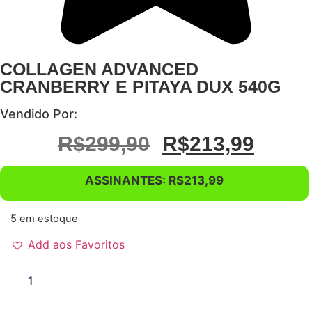
COLLAGEN ADVANCED
CRANBERRY E PITAYA DUX 540G
Vendido Por:
O
O
R$
299,90
R$
213,99
Preço
Preço
ASSINANTES:
R$
213,99
Original
Atual
Era:
É:
5 em estoque
R$299,90.
R$213
Add aos Favoritos
COLLAGEN
ADVANCED
Quero
CRANBERRY
E