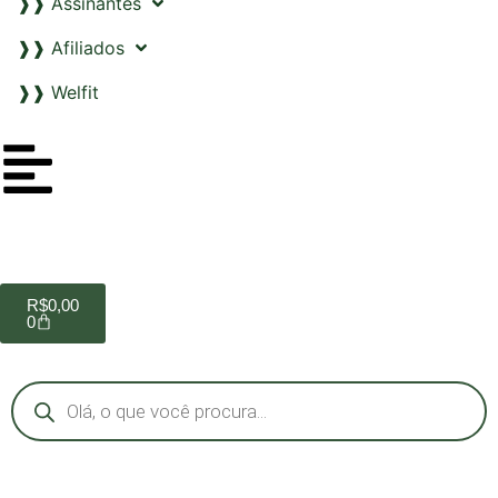
❱❱ Assinantes
❱❱ Afiliados
❱❱ Welfit
R$
0,00
0