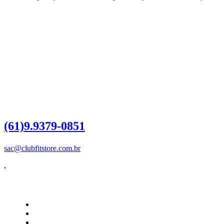
Dúvidas?
Entre em contato
(61)9.9379-0851
sac@clubfitstore.com.br
,
Influencer
Como Funciona
Quero ser Influencer
Login do Influencer