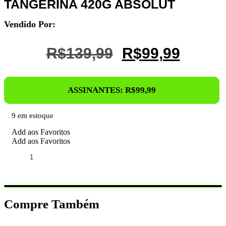
TANGERINA 420G ABSOLUT
Vendido Por:
O
O
R$
139,99
R$
99,99
Preço
Preço
Original
Atual
ASSINANTES:
R$
99,99
Era:
É:
R$139,99.
R$99,9
9 em estoque
Add aos Favoritos
Add aos Favoritos
PRÉ
Quero
TREINO
ABSOLUTO
TANGERINA
420G
ABSOLUT
Compre Também
quantidade