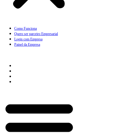
Como Funciona
Quero ser parceiro Empresarial
Login com Empresa
Painel da Empresa
Cliente
Como Funciona
Quero Assinar
Painel do Cliente
Minha Assinatura