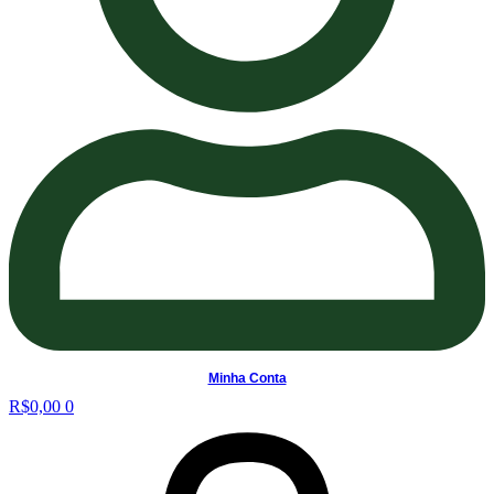
Minha Conta
R$
0,00
0