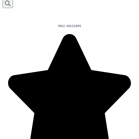
produtos
SKU: 49121805