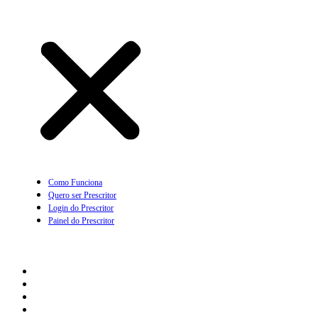
Como Funciona
Quero ser Prescritor
Login do Prescritor
Painel do Prescritor
Empresas
Como Funciona
Quero ser parceiro Empresarial
Login com Empresa
Painel da Empresa