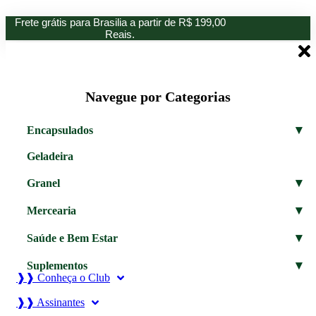
Ir
Frete grátis para Brasilia a partir de R$ 199,00
para
Reais.
o
conteúdo
Navegue por Categorias
▾
Encapsulados
Geladeira
▾
Granel
▾
Mercearia
▾
Saúde e Bem Estar
▾
Suplementos
❱❱ Conheça o Club
❱❱ Assinantes