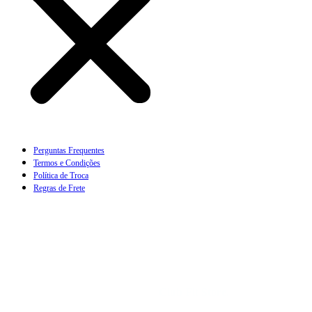
Perguntas Frequentes
Termos e Condições
Política de Troca
Regras de Frete
Qnb 12 lote 37 loja 04 – Taguatinga – Brasilia – DF,
Brasil CEP.: 70.670-501, CNPJ: 44.350.978/0003-10
Todos os Direitos Reservados.
Club Fit Store.