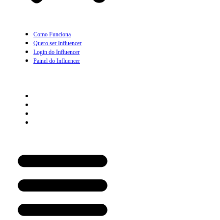
Como Funciona
Quero ser Influencer
Login do Influencer
Painel do Influencer
Prescritor
Como Funciona
Quero ser Prescritor
Login do Prescritor
Painel do Prescritor