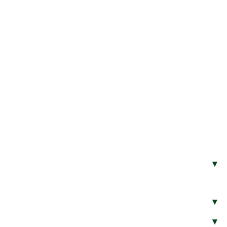
▾
▾
▾