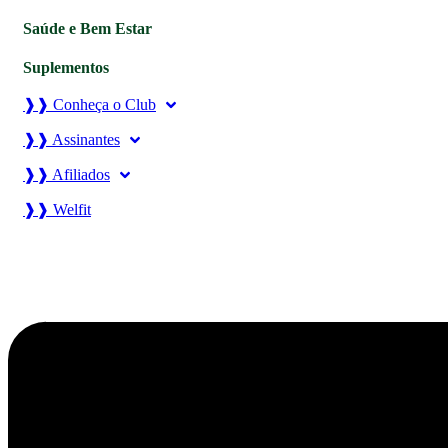
Saúde e Bem Estar
Suplementos
❱❱ Conheça o Club
❱❱ Assinantes
❱❱ Afiliados
❱❱ Welfit