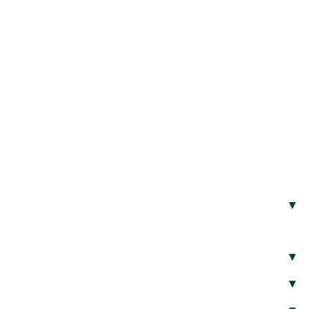
▾
▾
▾