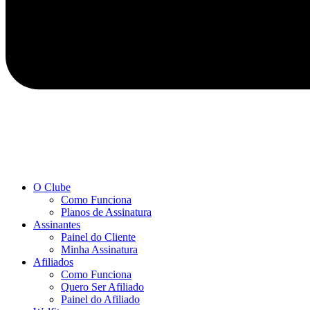
O Clube
Como Funciona
Planos de Assinatura
Assinantes
Painel do Cliente
Minha Assinatura
Afiliados
Como Funciona
Quero Ser Afiliado
Painel do Afiliado