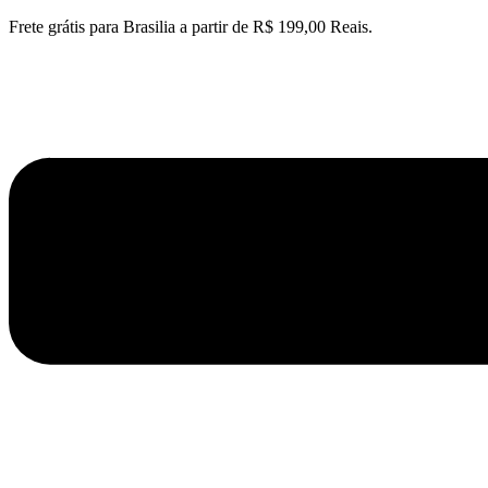
Ir
Frete grátis para Brasilia a partir de R$ 199,00 Reais.
para
o
conteúdo