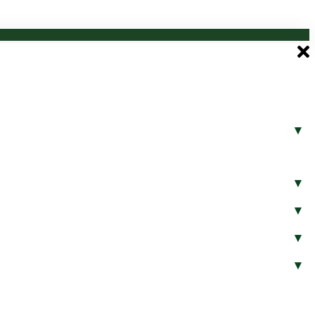
▾
▾
▾
▾
▾