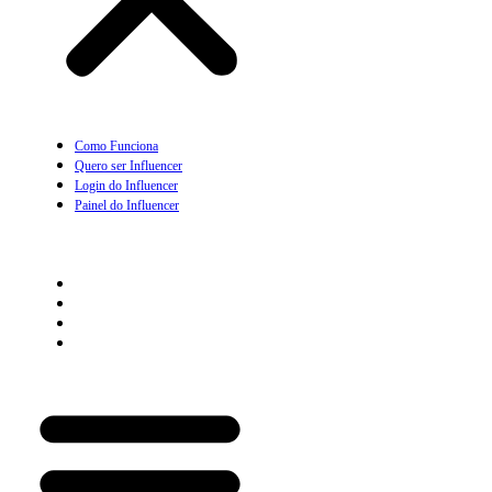
Como Funciona
Quero ser Influencer
Login do Influencer
Painel do Influencer
Prescritor
Como Funciona
Quero ser Prescritor
Login do Prescritor
Painel do Prescritor