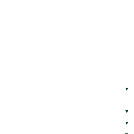
▾
▾
▾