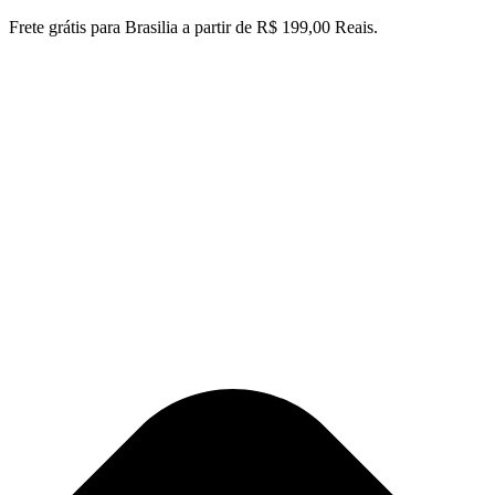
Ir
Frete grátis para Brasilia a partir de R$ 199,00 Reais.
para
o
conteúdo