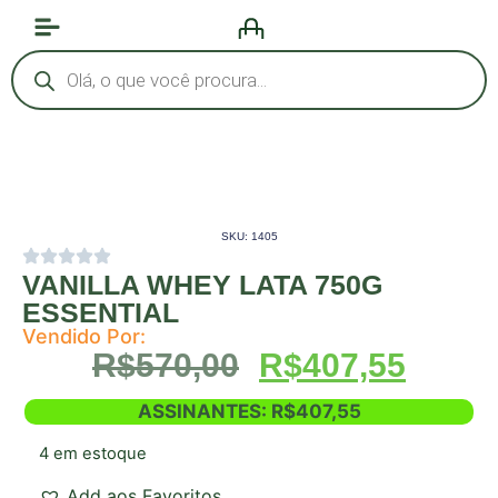
SKU: 1405
VANILLA WHEY LATA 750G
ESSENTIAL
Vendido Por:
R$
570,00
R$
407,55
ASSINANTES:
R$
407,55
4 em estoque
Add aos Favoritos