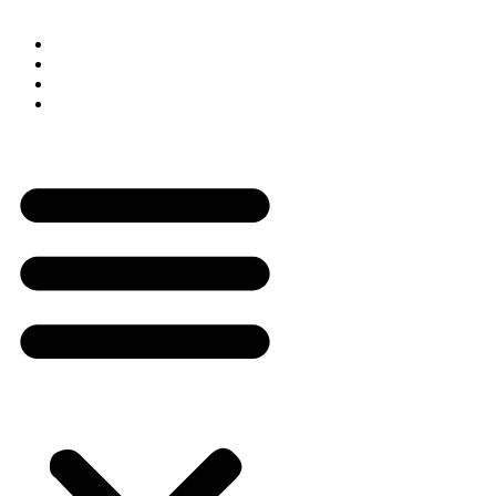
Links Rápidos
Perguntas Frequentes
Termos e Condições
Política de Troca
Regras de Frete