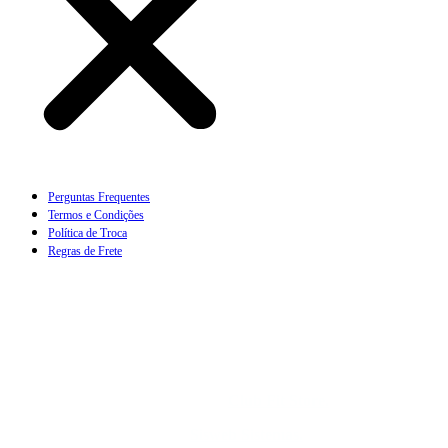
Perguntas Frequentes
Termos e Condições
Política de Troca
Regras de Frete
Qnb 12 lote 37 loja 04 – Taguatinga – Brasilia – DF,
Brasil CEP.: 70.670-501, CNPJ: 44.350.978/0003-10
Todos os Direitos Reservados.
Club Fit Store.
Desenvolvimento ©
Sisweb Sistemas
.