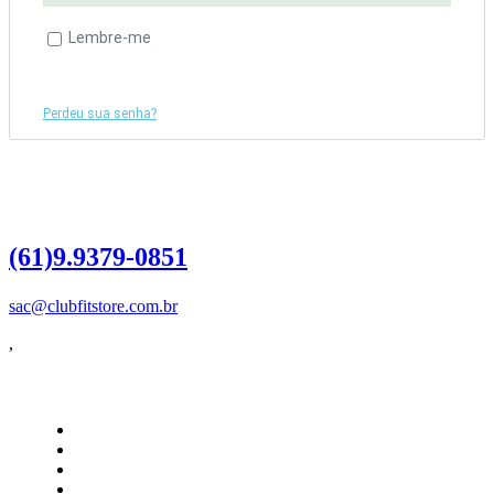
Lembre-me
Acessar
Perdeu sua senha?
Dúvidas?
Entre em contato
(61)9.9379-0851
sac@clubfitstore.com.br
,
Influencer
Como Funciona
Quero ser Influencer
Login do Influencer
Painel do Influencer