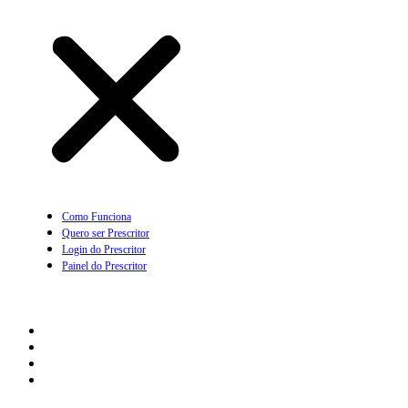
Como Funciona
Quero ser Prescritor
Login do Prescritor
Painel do Prescritor
Empresas
Como Funciona
Quero ser parceiro Empresarial
Login com Empresa
Painel da Empresa