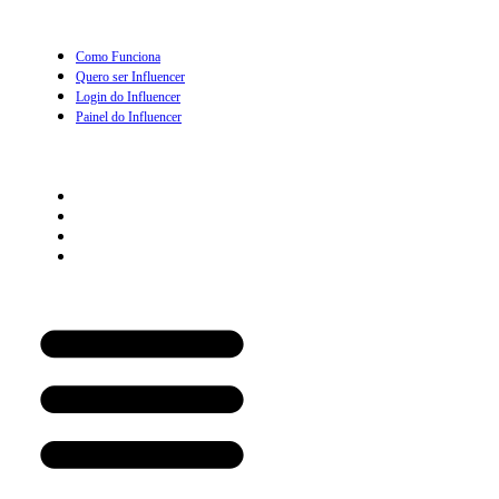
Como Funciona
Quero ser Influencer
Login do Influencer
Painel do Influencer
Prescritor
Como Funciona
Quero ser Prescritor
Login do Prescritor
Painel do Prescritor