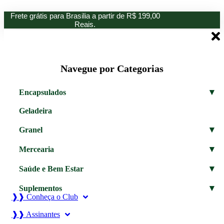
Ir
Frete grátis para Brasilia a partir de R$ 199,00
para
Reais.
o
conteúdo
Navegue por Categorias
▾
Encapsulados
Geladeira
▾
Granel
▾
Mercearia
▾
Saúde e Bem Estar
▾
Suplementos
❱❱ Conheça o Club
❱❱ Assinantes