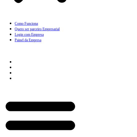
Como Funciona
Quero ser parceiro Empresarial
Login com Empresa
Painel da Empresa
Cliente
Como Funciona
Quero Assinar
Painel do Cliente
Minha Assinatura