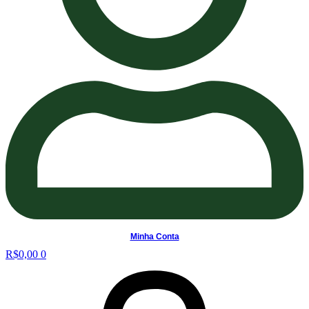
Minha Conta
R$
0,00
0