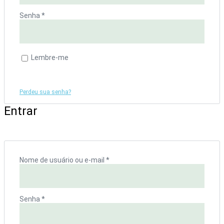
Senha
*
Obrigatório
Lembre-me
Acessar
Perdeu sua senha?
Entrar
Nome de usuário ou e-mail
*
Obrigatório
Senha
*
Obrigatório