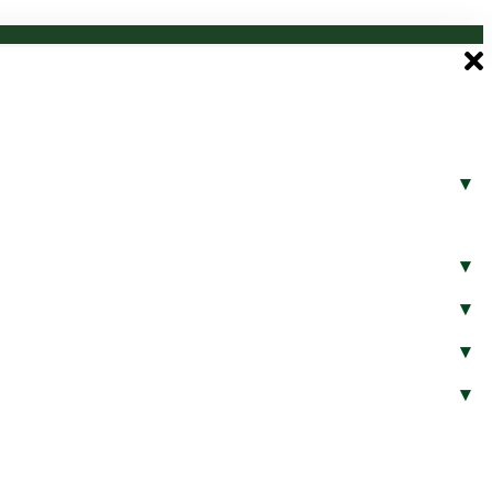
▾
▾
▾
▾
▾