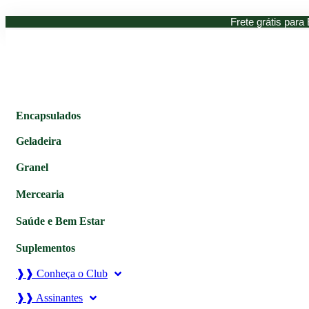
Ir
Frete grátis para 
para
o
conteúdo
Encapsulados
Geladeira
Granel
Mercearia
Saúde e Bem Estar
Suplementos
❱❱ Conheça o Club
❱❱ Assinantes